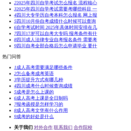
2
2025年四川自学考试怎么报名 流程核心
3
2025年四川自学考试需要考哪些科目 一
4
四川大专学历自考本科怎么报名 网上报
5
四川10月份自考成绩什么时候可以查询
6
自学考试时间 2025年具体时间安排在几
7
四川17岁可以自考大专吗 报考条件有什
8
四川成人法律专业自考报名条件 需要考
9
四川自考全部合格后怎么申请毕业 要什
热门问答
1
成人高考需要满足哪些条件
2
怎么备考成考英语
3
学历提升方式有哪几种
4
四川成考什么时候查询成绩
5
成考是怎么上课的
6
成人高考上课是全日制吗
7
报考函授是怎样学习的
8
成人高考文凭有什么作用
9
成考的好处是什么
关于我们
对外合作
联系我们
合作院校