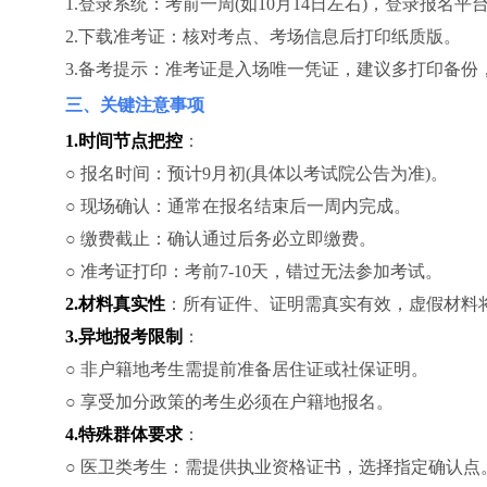
1.登录系统：考前一周(如10月14日左右)，登录报名平
2.下载准考证：核对考点、考场信息后打印纸质版。
3.备考提示：准考证是入场唯一凭证，建议多打印备份
三、关键注意事项
1.时间节点把控
：
○ 报名时间：预计9月初(具体以考试院公告为准)。
○ 现场确认：通常在报名结束后一周内完成。
○ 缴费截止：确认通过后务必立即缴费。
○ 准考证打印：考前7-10天，错过无法参加考试。
2.材料真实性
：所有证件、证明需真实有效，虚假材料
3.异地报考限制
：
○ 非户籍地考生需提前准备居住证或社保证明。
○ 享受加分政策的考生必须在户籍地报名。
4.特殊群体要求
：
○ 医卫类考生：需提供执业资格证书，选择指定确认点