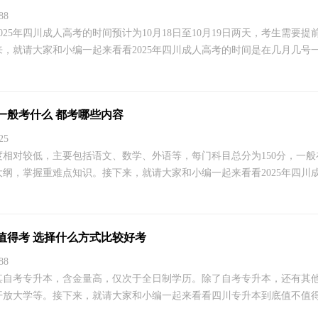
88
025年四川成人高考的时间预计为10月18日至10月19日两天，考生需要
，就请大家和小编一起来看看2025年四川成人高考的时间是在几月几号一共
考一般考什么 都考哪些内容
25
相对较低，主要包括语文、数学、外语等，每门科目总分为150分，一般在
纲，掌握重难点知识。接下来，就请大家和小编一起来看看2025年四川成人
值得考 选择什么方式比较好考
88
其自考专升本，含金量高，仅次于全日制学历。除了自考专升本，还有其
放大学等。接下来，就请大家和小编一起来看看四川专升本到底值不值得考