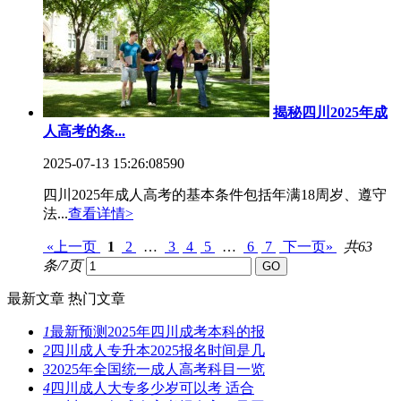
揭秘四川2025年成
人高考的条...
2025-07-13 15:26:08
590
四川2025年成人高考的基本条件包括年满18周岁、遵守
法...
查看详情>
«上一页
1
2
…
3
4
5
…
6
7
下一页»
共63
条/7页
最新文章
热门文章
1
最新预测2025年四川成考本科的报
2
四川成人专升本2025报名时间是几
3
2025年全国统一成人高考科目一览
4
四川成人大专多少岁可以考 适合