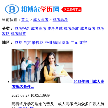
当前位置：
首页
>
成人高考
>
成考高考
分类：
成考报名
成考高考
成考考试
成考录取
成考备考
成考
攻略
成考问答
地区：
成都
自贡
攀枝花
泸州
德阳
绵阳
广元
遂宁
2025年四川成人高
考报名条件...
2025-08-27 10:05:13
939
随着终身学习理念的普及，成人高考成为众多在职人员