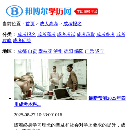
当前位置：
首页
>
成人高考
>
成考报名
分类：
成考报名
成考高考
成考考试
成考录取
成考备考
成考
攻略
成考问答
地区：
成都
自贡
攀枝花
泸州
德阳
绵阳
广元
遂宁
最新预测2025年四
川成考本科...
2025-08-27 10:33:09
1016
随着终身学习理念的普及和社会对学历要求的提升，成