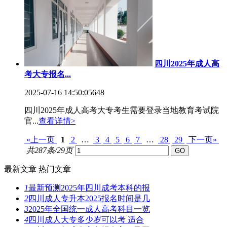
四川2025年成人高
考大专报名...
2025-07-16 14:50:05
648
四川2025年成人高考大专考生需要登录当地教育考试院
官...
查看详情>
«上一页
1
2
…
3
4
5
6
7
…
28
29
下一页»
共287条/29页
最新文章
热门文章
1
最新预测2025年四川成考本科的报
2
四川成人专升本2025报名时间是几
3
2025年全国统一成人高考科目一览
4
四川成人大专多少岁可以考 适合